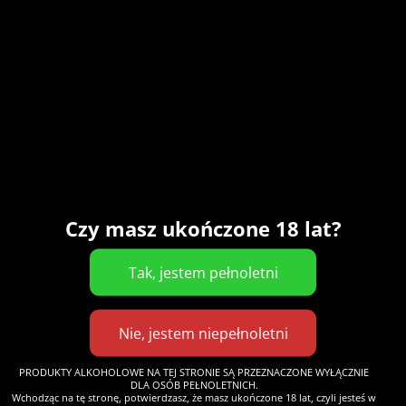
KIWI BONGA
Kiwi Sour Ale
BLG: 10 Alk: 3,5%
Słody
: Pilzneński, Pszeniczny
Chmiel
: Magnum
Czy masz ukończone 18 lat?
Dodatki
: puree z kiwi
Pierwsze kwaśne piwo w naszym dorobku, które
błyskawicznie stało się hitem. Lekkie, strasznie
pijalne i niesamowicie owocowe.
Najlepsze piwo Lotnego Festiwalu Piwa w Warszawie.
PRODUKTY ALKOHOLOWE NA TEJ STRONIE SĄ PRZEZNACZONE WYŁĄCZNIE
DLA OSÓB PEŁNOLETNICH.
PEŁNA OFERTA
Wchodząc na tę stronę, potwierdzasz, że masz ukończone 18 lat, czyli jesteś w